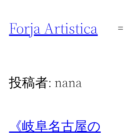
内
容
Forja Artistica
を
ス
キ
ッ
プ
投稿者:
nana
《岐阜名古屋の