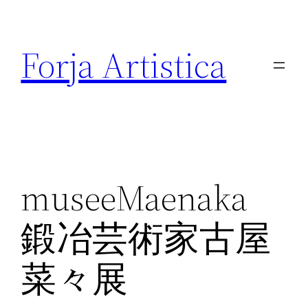
内
容
Forja Artistica
を
ス
キ
ッ
プ
museeMaenaka
鍛冶芸術家古屋
菜々展