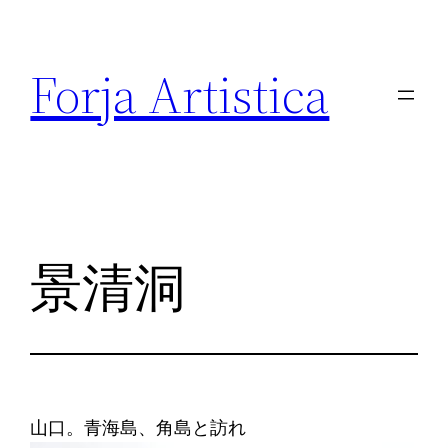
内
容
Forja Artistica
を
ス
キ
ッ
プ
景清洞
山口。青海島、角島と訪れ