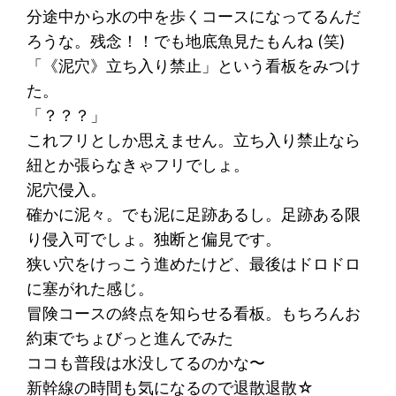
分途中から水の中を歩くコースになってるんだ
ろうな。残念！！でも地底魚見たもんね (笑)
「《泥穴》立ち入り禁止」という看板をみつけ
た。
「？？？」
これフリとしか思えません。立ち入り禁止なら
紐とか張らなきゃフリでしょ。
泥穴侵入。
確かに泥々。でも泥に足跡あるし。足跡ある限
り侵入可でしょ。独断と偏見です。
狭い穴をけっこう進めたけど、最後はドロドロ
に塞がれた感じ。
冒険コースの終点を知らせる看板。もちろんお
約束でちょびっと進んでみた
ココも普段は水没してるのかな〜
新幹線の時間も気になるので退散退散☆