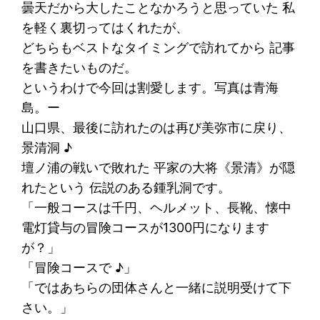
曇天だから大したことなかろうと思っていた 私
を軽く裏切ってはくれたが、
どちらもベストなタイミングで訪れてから 記事
を書きたいものだ。
というわけで今回は割愛します。写真は青海
島。ー
山口県、最後に訪れたのは再び美弥市に戻り、
景清洞 ♪
壇ノ浦の戦いで敗れた 平家の大将《景清》が隠
れたという 伝説のある鍾乳洞です。
「一般コースは千円、ヘルメット、長靴、懐中
電灯貸与の冒険コースが1300円になります
が？」
「冒険コースで ♪」
「ではあちらの団体さんと一緒に説明受けて下
さい。」