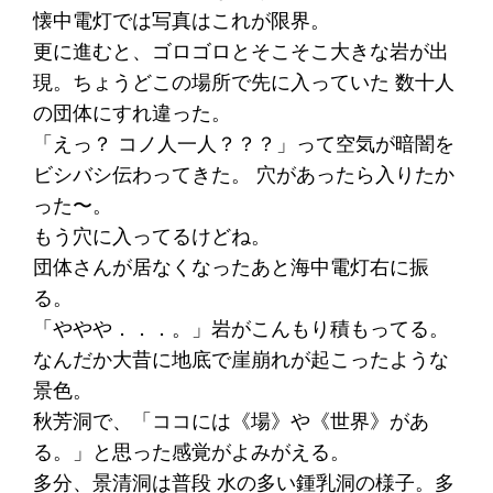
懐中電灯では写真はこれが限界。
更に進むと、ゴロゴロとそこそこ大きな岩が出
現。ちょうどこの場所で先に入っていた 数十人
の団体にすれ違った。
「えっ？ コノ人一人？？？」って空気が暗闇を
ビシバシ伝わってきた。 穴があったら入りたか
った〜。
もう穴に入ってるけどね。
団体さんが居なくなったあと海中電灯右に振
る。
「ややや．．．。」岩がこんもり積もってる。
なんだか大昔に地底で崖崩れが起こったような
景色。
秋芳洞で、「ココには《場》や《世界》があ
る。」と思った感覚がよみがえる。
多分、景清洞は普段 水の多い鍾乳洞の様子。多