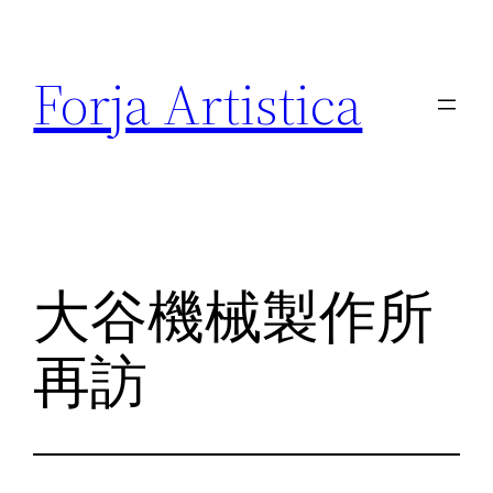
内
容
Forja Artistica
を
ス
キ
ッ
プ
大谷機械製作所
再訪