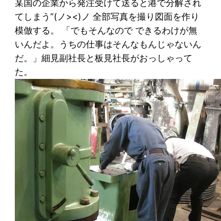
某国の企業から発注受けて送ると港で分解され
てしまう”(ノ><)ノ 全部写真を撮り図面を作り
模倣する。 「でもそんなので できるわけが無
いんだよ。うちの仕事はそんなもんじゃないん
だ。」細見副社長と板見社長がおっしゃって
た。