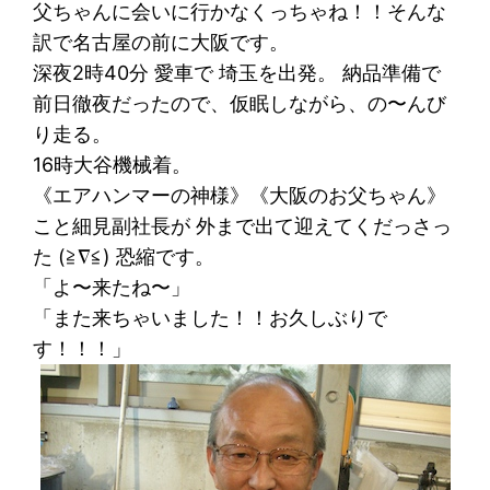
父ちゃんに会いに行かなくっちゃね！！そんな
訳で名古屋の前に大阪です。
深夜2時40分 愛車で 埼玉を出発。 納品準備で
前日徹夜だったので、仮眠しながら、の〜んび
り走る。
16時大谷機械着。
《エアハンマーの神様》《大阪のお父ちゃん》
こと細見副社長が 外まで出て迎えてくだっさっ
た (≧∇≦) 恐縮です。
「よ〜来たね〜」
「また来ちゃいました！！お久しぶりで
す！！！」