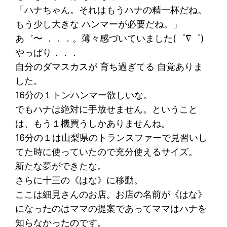
「ハナちゃん。それはもうハナの精一杯だね。
もう少し大きな ハンマーが必要だね。」
あ゛〜 ．．．。薄々感づいていました(゜∇゜)
やっぱり．．．
自分のダマスカスが 育ち過ぎてる 自覚ありま
した。
16分の１トンハンマー欲しいな。
でもハナは絶対に手放せません。ということ
は、もう１機買うしかありませんね。
16分の１は山梨県のトランスファーで見習いし
てた時に使っていたので充分使えるサイズ。
新たな夢ができたな。
さらに十三の《はな》に移動。
ここは細見さんのお店。お店の名前が《はな》
になったのはママの提案であってママはハナを
知らなかったのです。