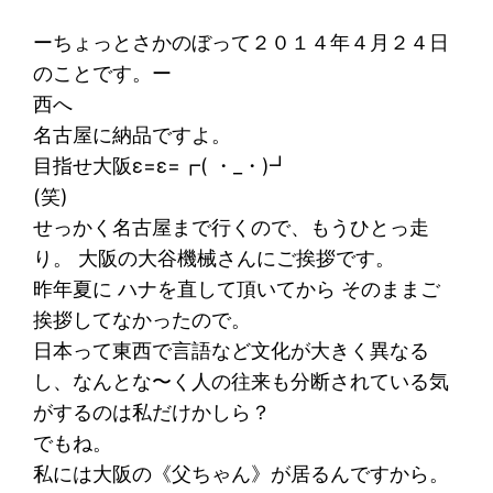
ーちょっとさかのぼって２０１４年４月２４日
のことです。ー
西へ
名古屋に納品ですよ。
目指せ大阪ε=ε=┏( ・_・)┛
(笑)
せっかく名古屋まで行くので、もうひとっ走
り。 大阪の大谷機械さんにご挨拶です。
昨年夏に ハナを直して頂いてから そのままご
挨拶してなかったので。
日本って東西で言語など文化が大きく異なる
し、なんとな〜く人の往来も分断されている気
がするのは私だけかしら？
でもね。
私には大阪の《父ちゃん》が居るんですから。