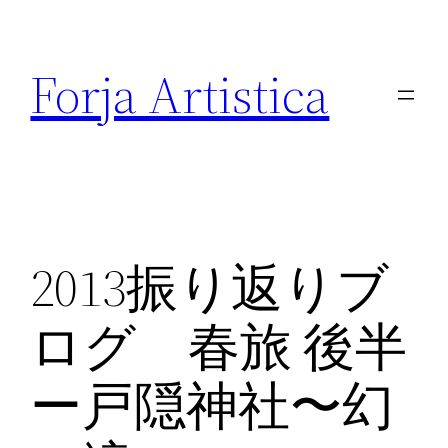
内
容
Forja Artistica
を
ス
キ
ッ
プ
2013振り返りブ
ログ 春旅 後半
ー戸隠神社〜幻