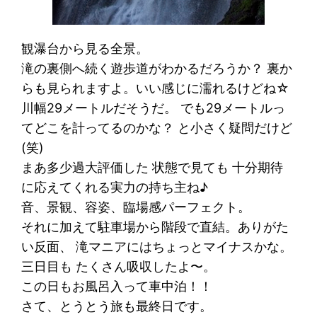
観瀑台から見る全景。
滝の裏側へ続く遊歩道がわかるだろうか？ 裏か
らも見られますよ。いい感じに濡れるけどね☆
川幅29メートルだそうだ。 でも29メートルっ
てどこを計ってるのかな？ と小さく疑問だけど
(笑)
まあ多少過大評価した 状態で見ても 十分期待
に応えてくれる実力の持ち主ね♪
音、景観、容姿、臨場感パーフェクト。
それに加えて駐車場から階段で直結。ありがた
い反面、 滝マニアにはちょっとマイナスかな。
三日目も たくさん吸収したよ〜。
この日もお風呂入って車中泊！！
さて、とうとう旅も最終日です。