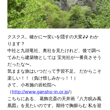
クスクス。確かに〜笑いを隠すの大変♪♪ わか
ります？
中社と九頭竜社、奥社を見たけれど、後で調べ
てみたら建築物としては 宝光社が一番良さそう
だったな〜。
気ままな旅はいつだって予習不足。 だからこそ
楽しい！！（負け惜しみかっ！！）
さて、小布施の岩松院へ
（
http://www.gansho-in.or.jp
/）
こちらにある、 葛飾北斎の天井画『八方睨み鳳
凰図』を見たいのです。期待で胸膨らむ 私を迎