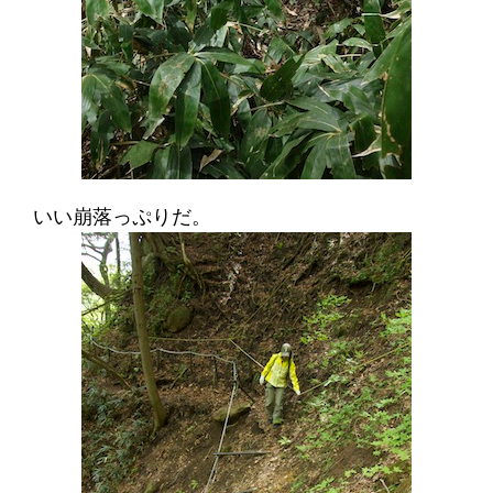
いい崩落っぷりだ。