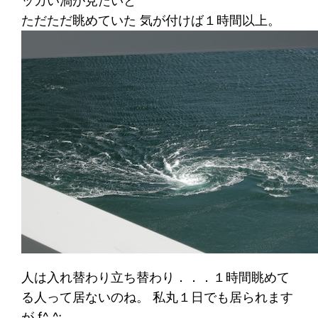
ッカい渦が見たいと
ただただ眺めていた 気が付けば１時間以上。
人は入れ替わり立ち替わり．．．１時間眺めて
る人って居ないのね。 私丸１日でも居られます
が f^_^;