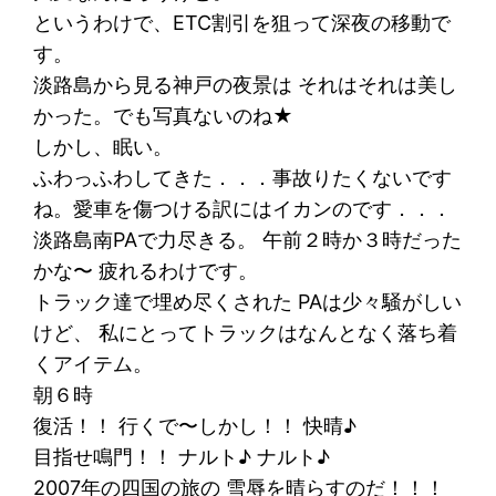
というわけで、ETC割引を狙って深夜の移動で
す。
淡路島から見る神戸の夜景は それはそれは美し
かった。でも写真ないのね★
しかし、眠い。
ふわっふわしてきた．．．事故りたくないです
ね。愛車を傷つける訳にはイカンのです．．．
淡路島南PAで力尽きる。 午前２時か３時だった
かな〜 疲れるわけです。
トラック達で埋め尽くされた PAは少々騒がしい
けど、 私にとってトラックはなんとなく落ち着
くアイテム。
朝６時
復活！！ 行くで〜しかし！！ 快晴♪
目指せ鳴門！！ ナルト♪ ナルト♪
2007年の四国の旅の 雪辱を晴らすのだ！！！