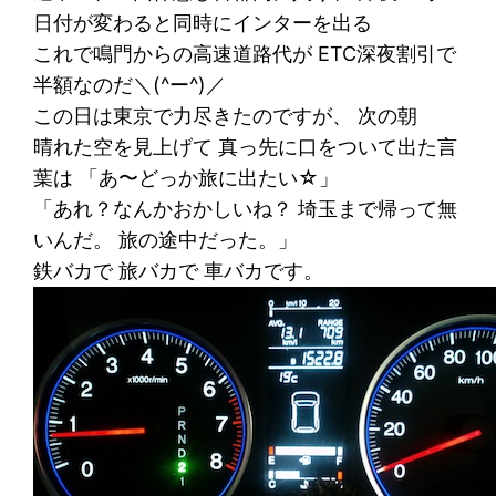
日付が変わると同時にインターを出る
これで鳴門からの高速道路代が ETC深夜割引で
半額なのだ＼(^ー^)／
この日は東京で力尽きたのですが、 次の朝
晴れた空を見上げて 真っ先に口をついて出た言
葉は 「あ〜どっか旅に出たい☆」
「あれ？なんかおかしいね？ 埼玉まで帰って無
いんだ。 旅の途中だった。」
鉄バカで 旅バカで 車バカです。