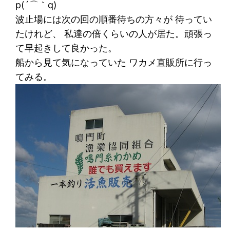
p(´⌒｀q)
波止場には次の回の順番待ちの方々が 待ってい
たけれど、 私達の倍くらいの人が居た。頑張っ
て早起きして良かった。
船から見て気になっていた ワカメ直販所に行っ
てみる。