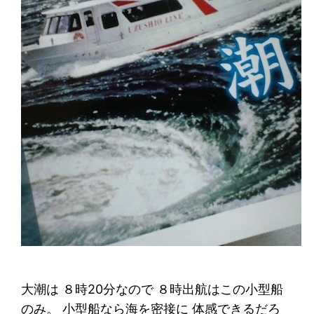
大潮は ８時20分なので ８時出航はこの小型船
のみ。 小型船なら海を密接に 体感できるだろ