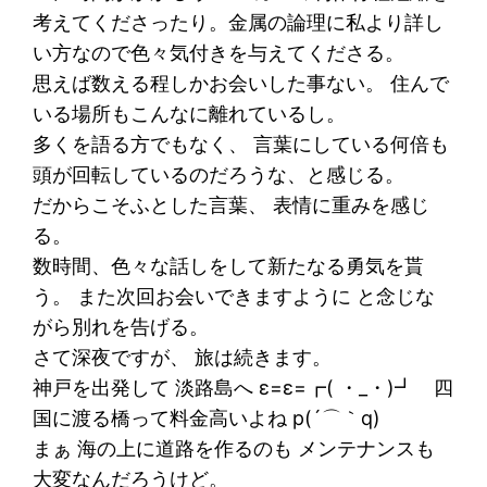
考えてくださったり。金属の論理に私より詳し
い方なので色々気付きを与えてくださる。
思えば数える程しかお会いした事ない。 住んで
いる場所もこんなに離れているし。
多くを語る方でもなく、 言葉にしている何倍も
頭が回転しているのだろうな、と感じる。
だからこそふとした言葉、 表情に重みを感じ
る。
数時間、色々な話しをして新たなる勇気を貰
う。 また次回お会いできますように と念じな
がら別れを告げる。
さて深夜ですが、 旅は続きます。
神戸を出発して 淡路島へ ε=ε=┏( ・_・)┛ 四
国に渡る橋って料金高いよね p(´⌒｀q)
まぁ 海の上に道路を作るのも メンテナンスも
大変なんだろうけど。