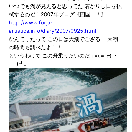
いつでも渦が見えると思ってた 若かりし日を払
拭するのだ！2007年ブログ《四国！！》
http://www.forja-
artistica.info/diary/2007/0925.html
なんてったって この日は大潮でござる！ 大潮
の時間も調べたよ！！
というわけで この舟乗りたいのだ ε=ε=┏( ・
_・)┛。