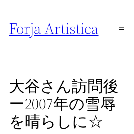
内
容
Forja Artistica
を
ス
キ
ッ
プ
大谷さん訪問後
ー2007年の雪辱
を晴らしに☆