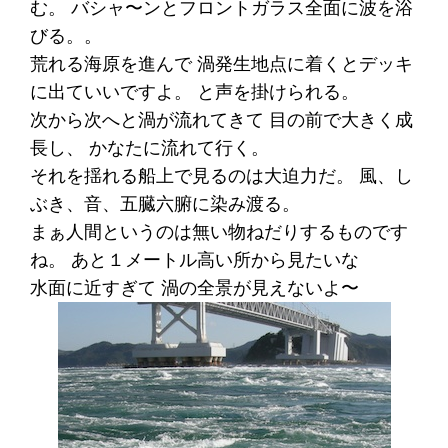
む。 バシャ〜ンとフロントガラス全面に波を浴
びる。。
荒れる海原を進んで 渦発生地点に着くとデッキ
に出ていいですよ。 と声を掛けられる。
次から次へと渦が流れてきて 目の前で大きく成
長し、 かなたに流れて行く。
それを揺れる船上で見るのは大迫力だ。 風、し
ぶき、音、五臓六腑に染み渡る。
まぁ人間というのは無い物ねだりするものです
ね。 あと１メートル高い所から見たいな
水面に近すぎて 渦の全景が見えないよ〜