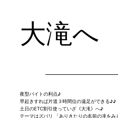
大滝へ
夜型バイトの利点♪
早起きすれば片道３時間位の遠足ができる♪♪
土日のETC割引使っていざ《大滝》へ♪
テーマはズバリ 「ありきたりの名前の滝をみ