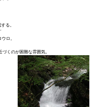
認する。
´ゞ
ロウロ。
近づくのが困難な雰囲気。