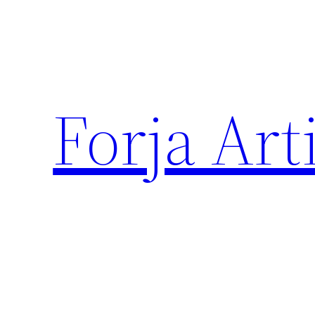
内
容
を
ス
キ
Forja Art
ッ
プ