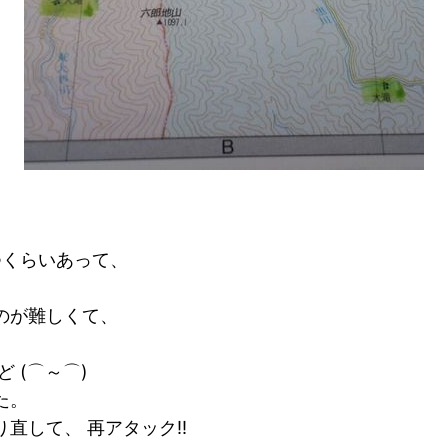
つくらいあって、
のが難しくて、
 (⌒～⌒)
た。
直して、 再アタック!!