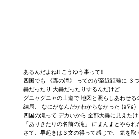
あるんだよね!! こうゆう事って!!
四国でも 《轟の滝》 ってのが至近距離に ３
轟だったり 大轟だったりするんだけど
グニャグニャの山道で 地図と照らしあわせる
結局、 なにがなんだかわからなかった (≧∇≦)
四国の滝って デカいから 全部大轟に見えたけど
「ありきたりの名前の滝」 にまんまとやられ
さて、早起きは３文の得って感じで、 気を取り