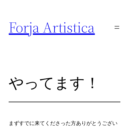
内
容
Forja Artistica
を
ス
キ
ッ
プ
やってます！
まずすでに来てくださった方ありがとうござい