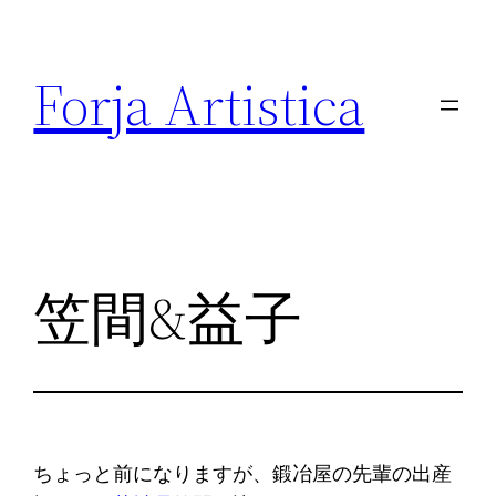
内
容
Forja Artistica
を
ス
キ
ッ
プ
笠間&益子
ちょっと前になりますが、鍛冶屋の先輩の出産