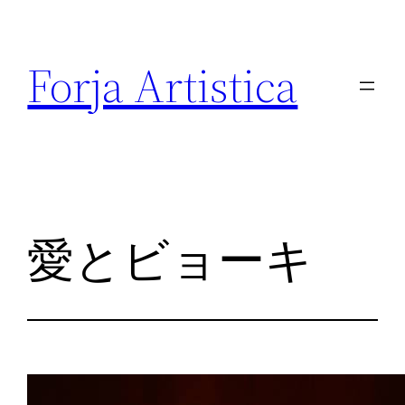
内
容
Forja Artistica
を
ス
キ
ッ
プ
愛とビョーキ