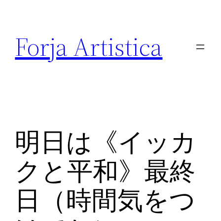
内
容
Forja Artistica
を
ス
キ
ッ
プ
明日は《イッカ
クと平和》最終
日（時間気をつ