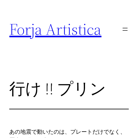
内
容
Forja Artistica
を
ス
キ
ッ
プ
行け !! プリン
あの地震で動いたのは、プレートだけでなく、