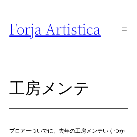
内
容
Forja Artistica
を
ス
キ
ッ
プ
工房メンテ
ブロアーついでに、去年の工房メンテいくつか