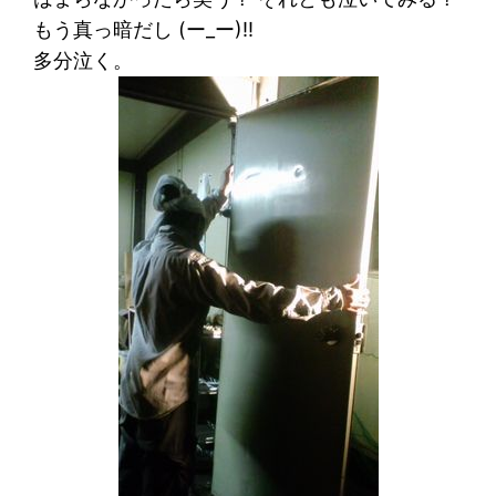
もう真っ暗だし (ー_ー)!!
多分泣く。