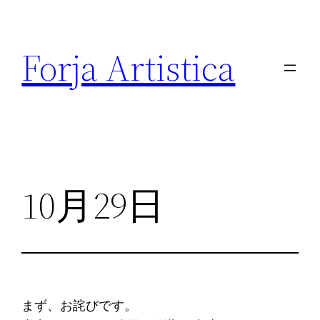
内
容
Forja Artistica
を
ス
キ
ッ
プ
10月29日
まず、お詫びです。