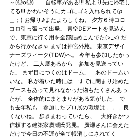
～(◎o◎) 自転車がある!!! 私より先に帰宅し
てる!!! かわいそうにカゴにゴミ入れられて(ρ
＿；) お帰り♪またよろしくね。 夕方６時コロ
コロ引っ張って出発。 青空DEアートを見込ん
で、東京に行く用を全部詰めこんでた(>_<) だ
から行かなきゃ まずは神宮外苑。 東京デザイ
ナーズウィーク(TDW)へ。 今年も参加したかっ
たけど、 二人展あるから 参加を見送ってい
た。 まず目につくのはドーム。 あのドームい
いな。 私が着いた時には すでに閉まり始めた
ブースもあって見れなかった物もたくさんあっ
たが、 全体的にまとまりがある気がした。 で
も去年私も 参加したプロ展の環境は．．． 良
くないね。 歩きまわっていたら、 大好きかつ
信頼する建築家廣瀬氏発見。 廣瀬さんに会えた
だけで今日の不運が全て帳消しにされてく