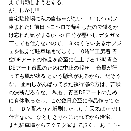
えて出勤しようとする、
が、しかし!!!
自宅駐輪場に私の自転車がない！！ “(ノ><)ノ
盗まれた!! 前日ヘロヘロで帰宅したので鍵をか
け忘れた気がする(>_<) 自分が悪いし ガタガタ
言っても仕方ないので、 ３kgくらいあるオブジ
ェを抱えて駐車場まで歩く。 10時半工房着 青
空DEアートの作品を必至に仕上げる 13時青空
DEアート台風のために中止の報せ。 台風が行
っても風が残る という懸念があるから。だそう
な。 企画しがんばってきた執行部の方は、苦渋
の決断だろうな。 私も、青空DEアートのため
に有休取ったし、この数日必至に作品作ってた
し、 ＤＭ配ろうと増刷したし(;_;) 天気ばかりは
仕方ない。 ひとしきりへこたれてから帰宅。
また駐車場からテクテク家まで歩く。 あ゛゛～