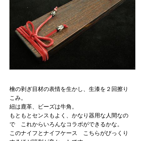
檜の剥ぎ目材の表情を生かし、生漆を２回擦り
こみ。
紐は鹿革、ビーズは牛角。
もともとセンスもよく、かなり器用な人間なの
で これからいろんなコラボができるかな。
このナイフとナイフケース こちらがびっくり