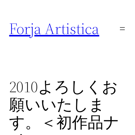
内
容
Forja Artistica
を
ス
キ
ッ
プ
2010よろしくお
願いいたしま
す。＜初作品ナ