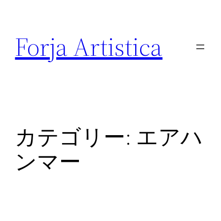
内
容
Forja Artistica
を
ス
キ
ッ
プ
カテゴリー:
エアハ
ンマー